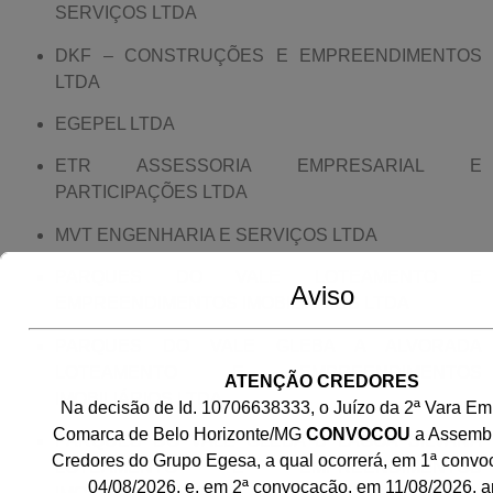
SERVIÇOS LTDA
DKF – CONSTRUÇÕES E EMPREENDIMENTOS
LTDA
EGEPEL LTDA
ETR ASSESSORIA EMPRESARIAL E
PARTICIPAÇÕES LTDA
MVT ENGENHARIA E SERVIÇOS LTDA
PARQUES DO VALE LOTEAMENTO E
Aviso
EMPREENDIMENTOS IMOBILIÁRIOS LTDA
PARQUES DO VALE GLEBA A ALVORADA
LOTEAMENTO E EMPREENDIMENTOS
ATENÇÃO CREDORES
IMOBILIÁRIOS LTDA
Na decisão de Id. 10706638333, o Juízo da 2ª Vara Em
Comarca de Belo Horizonte/MG
CONVOCOU
a Assembl
PARQUES DO VALE GLEBA B LAGOA SILVANA
Credores do Grupo Egesa, a qual ocorrerá, em 1ª convo
LOTEAMENTO E EMPREENDIMENTOS
04/08/2026, e, em 2ª convocação, em 11/08/2026, 