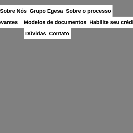
Sobre Nós
Grupo Egesa
Sobre o processo
vantes
Modelos de documentos
Habilite seu créd
Dúvidas
Contato
Bem-vindo (a)
 administração judicial Scalzilli & Cha
al do Grupo Egesa (processo nº 5088952
ocê encontra as principais informações 
nteúdo e tire dúvidas de forma correta 